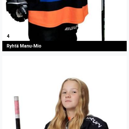
4
Ryhtä Manu-Mio