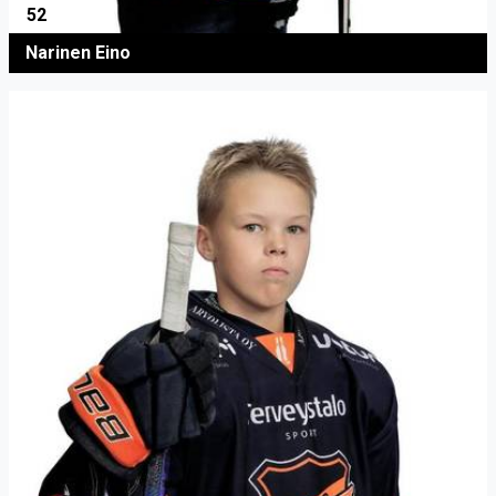
52
Narinen Eino