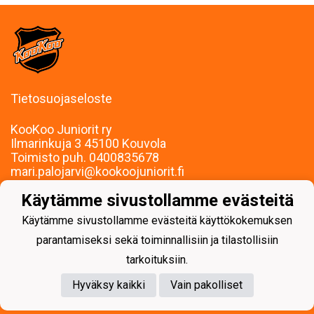
Tietosuojaseloste
KooKoo Juniorit ry
Ilmarinkuja 3 45100 Kouvola
Toimisto puh. 0400835678
mari.palojarvi@kookoojuniorit.fi
Toimisto palvelee:
Käytämme sivustollamme evästeitä
Ma-To klo 9-15
Muina aikoina sopimuksen mukaan.
Käytämme sivustollamme evästeitä käyttökokemuksen
parantamiseksi sekä toiminnallisiin ja tilastollisiin
tarkoituksiin.
Hyväksy kaikki
Vain pakolliset
Powered by