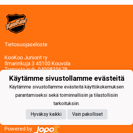
Tietosuojaseloste
KooKoo Juniorit ry
Ilmarinkuja 3 45100 Kouvola
Toimisto puh. 0400835678
mari.palojarvi@kookoojuniorit.fi
Käytämme sivustollamme evästeitä
Toimisto palvelee:
Ma-To klo 9-15
Käytämme sivustollamme evästeitä käyttökokemuksen
Muina aikoina sopimuksen mukaan.
parantamiseksi sekä toiminnallisiin ja tilastollisiin
tarkoituksiin.
Hyväksy kaikki
Vain pakolliset
Powered by