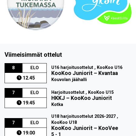
Viimeisimmät ottelut
U16 harjoitusottelut , KooKoo U16
8
ELO
KooKoo Juniorit
–
Kvantaa
12.45
Kouvolan jäähalli
Harjoitusottelut , KooKoo U15
7
ELO
HKKJ
–
KooKoo Juniorit
19.45
Kotka
U18 harjoitusottelut 2026-2027 ,
KooKoo U18
7
ELO
KooKoo Juniorit
–
KooVee
19.00
5 - 1