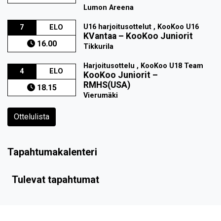
Lumon Areena
U16 harjoitusottelut , KooKoo U16
7
ELO
KVantaa
–
KooKoo Juniorit
16.00
Tikkurila
Harjoitusottelu , KooKoo U18 Team
4
ELO
KooKoo Juniorit
–
RMHS(USA)
18.15
Vierumäki
Ottelulista
Tapahtumakalenteri
Tulevat tapahtumat