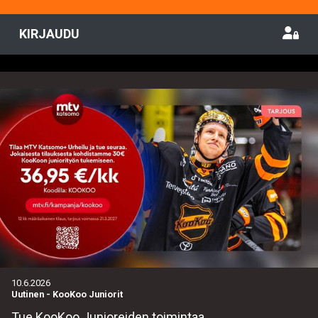
KIRJAUDU
10.6.2026
Uutinen
-
KooKoo Juniorit
Tue KooKoo Junioreiden toimintaa