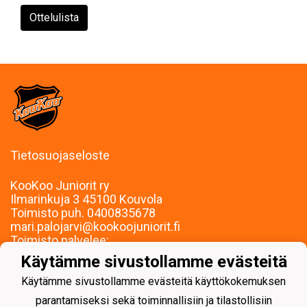
Ottelulista
Tietosuojaseloste
KooKoo Juniorit ry
Ilmarinkuja 3 45100 Kouvola
Toimisto puh. 0400835678
mari.palojarvi@kookoojuniorit.fi
Toimisto palvelee:
Ma-To klo 9-15
Käytämme sivustollamme evästeitä
Muina aikoina sopimuksen mukaan.
Käytämme sivustollamme evästeitä käyttökokemuksen
parantamiseksi sekä toiminnallisiin ja tilastollisiin