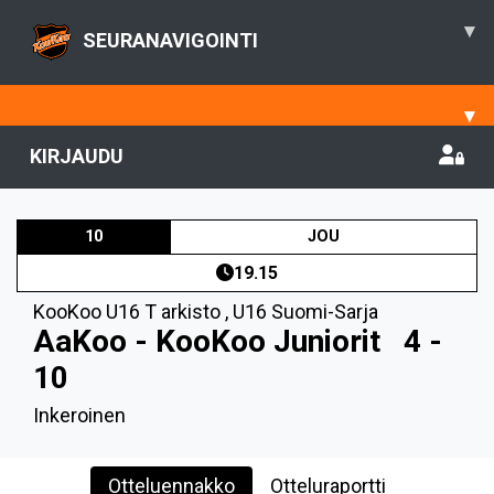
▾
SEURANAVIGOINTI
▾
KIRJAUDU
10
JOU
19.15
KooKoo U16 T arkisto
,
U16 Suomi-Sarja
AaKoo - KooKoo Juniorit
4 -
10
Inkeroinen
Otteluennakko
Otteluraportti